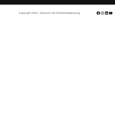
Facebook
Instagr
Linke
Yo
Copyright 2026 | Gerhard Link Sicherheitsberatung