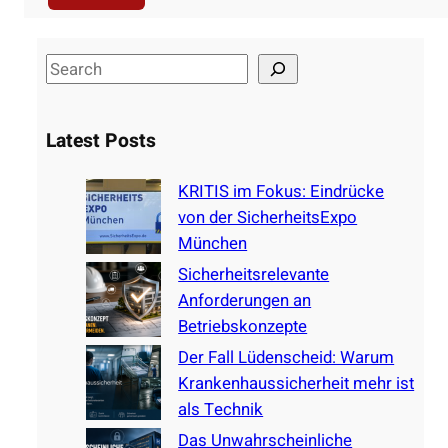
S
e
a
Latest Posts
r
c
KRITIS im Fokus: Eindrücke
h
von der SicherheitsExpo
München
Sicherheitsrelevante
Anforderungen an
Betriebskonzepte
Der Fall Lüdenscheid: Warum
Krankenhaussicherheit mehr ist
als Technik
Das Unwahrscheinliche