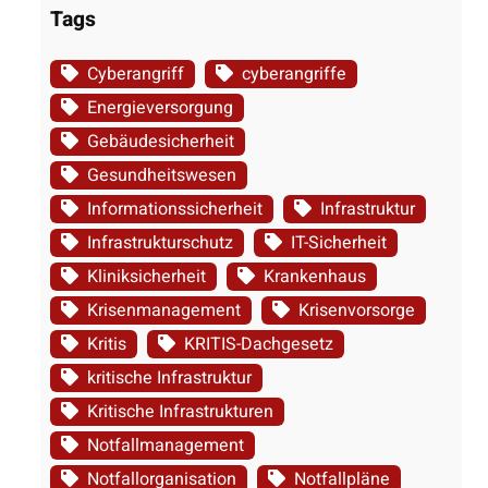
Tags
Cyberangriff
cyberangriffe
Energieversorgung
Gebäudesicherheit
Gesundheitswesen
Informationssicherheit
Infrastruktur
Infrastrukturschutz
IT-Sicherheit
Kliniksicherheit
Krankenhaus
Krisenmanagement
Krisenvorsorge
Kritis
KRITIS-Dachgesetz
kritische Infrastruktur
Kritische Infrastrukturen
Notfallmanagement
Notfallorganisation
Notfallpläne