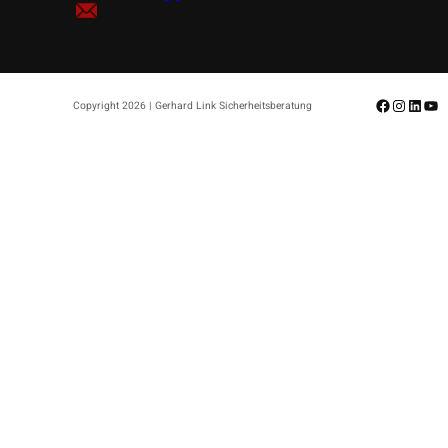
Facebook
Instagr
Linke
Yo
Copyright 2026 | Gerhard Link Sicherheitsberatung