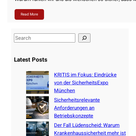
Read More
S
e
a
Latest Posts
r
c
KRITIS im Fokus: Eindrücke
h
von der SicherheitsExpo
München
Sicherheitsrelevante
Anforderungen an
Betriebskonzepte
Der Fall Lüdenscheid: Warum
Krankenhaussicherheit mehr ist