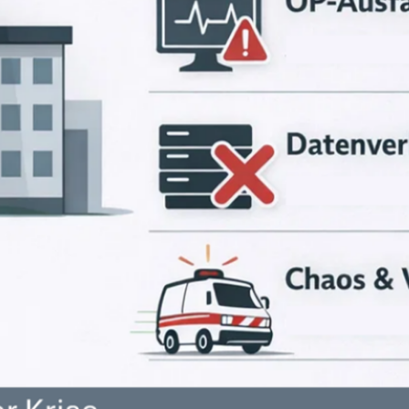
Das Unwahrscheinliche
mitdenken
Bundesrat stimmt dem KRITIS-
Dachgesetz zu – wichtiger
Schritt, aber offene Fragen
bleiben
Categories
Kategorien