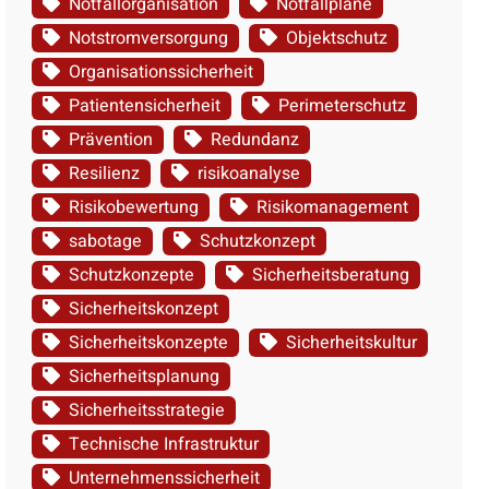
Notfallorganisation
Notfallpläne
Notstromversorgung
Objektschutz
Organisationssicherheit
Patientensicherheit
Perimeterschutz
Prävention
Redundanz
Resilienz
risikoanalyse
Risikobewertung
Risikomanagement
sabotage
Schutzkonzept
Schutzkonzepte
Sicherheitsberatung
Sicherheitskonzept
Sicherheitskonzepte
Sicherheitskultur
Sicherheitsplanung
Sicherheitsstrategie
Technische Infrastruktur
Unternehmenssicherheit