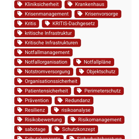
Kliniksicherheit
Krankenhaus
Krisenmanagement
Krisenvorsorge
Kritis
KRITIS-Dachgesetz
kritische Infrastruktur
Kritische Infrastrukturen
Notfallmanagement
Notfallorganisation
Notfallpläne
Notstromversorgung
Objektschutz
Organisationssicherheit
Patientensicherheit
Perimeterschutz
Prävention
Redundanz
Resilienz
risikoanalyse
Risikobewertung
Risikomanagement
sabotage
Schutzkonzept