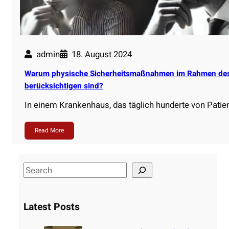
admin
18. August 2024
Warum physische Sicherheitsmaßnahmen im Rahmen des 
berücksichtigen sind?
In einem Krankenhaus, das täglich hunderte von Patien
Read More
S
e
a
Latest Posts
r
c