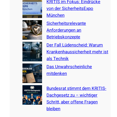
KRITIS im Fokus: Eindrücke
h
von der SicherheitsExpo
München
Sicherheitsrelevante
Anforderungen an
Betriebskonzepte
Der Fall Lüdenscheid: Warum
Krankenhaussicherheit mehr ist
als Technik
Das Unwahrscheinliche
mitdenken
Bundesrat stimmt dem KRITIS-
Dachgesetz zu – wichtiger
Schritt, aber offene Fragen
bleiben