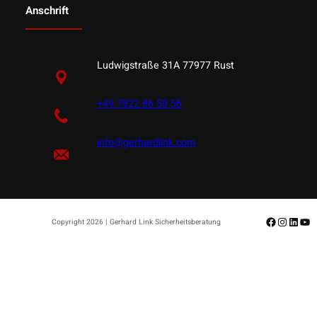
Anschrift
Ludwigstraße 31A 77977 Rust
+49 7822 86 50 56
info@gerhardlink.com
Facebook
Instagr
Linke
Yo
Copyright 2026 | Gerhard Link Sicherheitsberatung