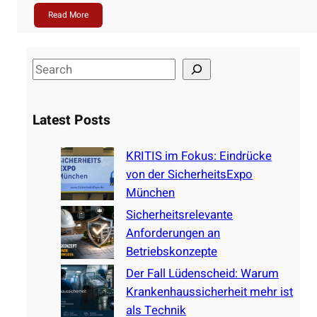
Read More
S
e
a
Latest Posts
r
c
KRITIS im Fokus: Eindrücke
h
von der SicherheitsExpo
München
Sicherheitsrelevante
Anforderungen an
Betriebskonzepte
Der Fall Lüdenscheid: Warum
Krankenhaussicherheit mehr ist
als Technik