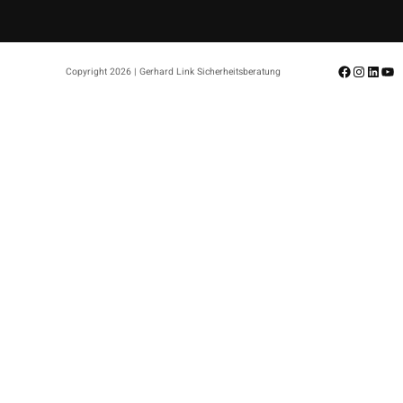
Facebook
Instagr
Linke
Yo
Copyright 2026 | Gerhard Link Sicherheitsberatung