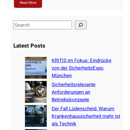
Read More
S
e
a
Latest Posts
r
c
KRITIS im Fokus: Eindrücke
h
von der SicherheitsExpo
München
Sicherheitsrelevante
Anforderungen an
Betriebskonzepte
Der Fall Lüdenscheid: Warum
Krankenhaussicherheit mehr ist
als Technik