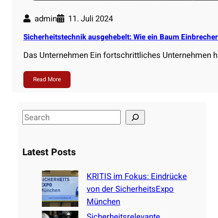
admin
11. Juli 2024
Sicherheitstechnik ausgehebelt: Wie ein Baum Einbrecher
Das Unternehmen Ein fortschrittliches Unternehmen hat
Read More
S
e
a
Latest Posts
r
c
KRITIS im Fokus: Eindrücke
h
von der SicherheitsExpo
München
Sicherheitsrelevante