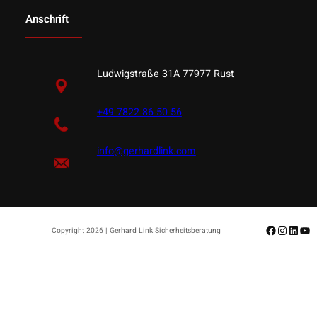
Anschrift
Ludwigstraße 31A 77977 Rust
+49 7822 86 50 56
info@gerhardlink.com
Facebook
Instagr
Linke
Yo
Copyright 2026 | Gerhard Link Sicherheitsberatung