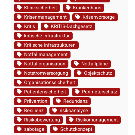
Kliniksicherheit
Krankenhaus
Krisenmanagement
Krisenvorsorge
Kritis
KRITIS-Dachgesetz
kritische Infrastruktur
Kritische Infrastrukturen
Notfallmanagement
Notfallorganisation
Notfallpläne
Notstromversorgung
Objektschutz
Organisationssicherheit
Patientensicherheit
Perimeterschutz
Prävention
Redundanz
Resilienz
risikoanalyse
Risikobewertung
Risikomanagement
sabotage
Schutzkonzept