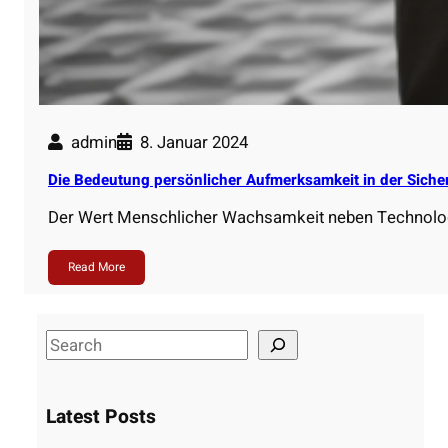
admin
8. Januar 2024
Die Bedeutung persönlicher Aufmerksamkeit in der Siche
Der Wert Menschlicher Wachsamkeit neben Technologi
Read More
S
e
a
Latest Posts
r
c