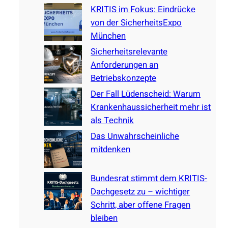
KRITIS im Fokus: Eindrücke
h
von der SicherheitsExpo
München
Sicherheitsrelevante
Anforderungen an
Betriebskonzepte
Der Fall Lüdenscheid: Warum
Krankenhaussicherheit mehr ist
als Technik
Das Unwahrscheinliche
mitdenken
Bundesrat stimmt dem KRITIS-
Dachgesetz zu – wichtiger
Schritt, aber offene Fragen
bleiben