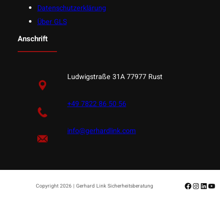
Datenschutzerklärung
Über GLS
Anschrift
Ludwigstraße 31A 77977 Rust
+49 7822 86 50 56
info@gerhardlink.com
Facebook
Instagr
Linke
Yo
Copyright 2026 | Gerhard Link Sicherheitsberatung