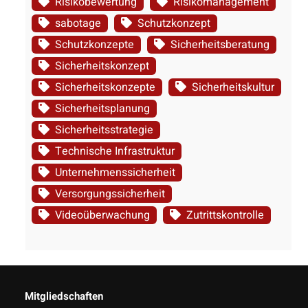
Risikobewertung
Risikomanagement
sabotage
Schutzkonzept
Schutzkonzepte
Sicherheitsberatung
Sicherheitskonzept
Sicherheitskonzepte
Sicherheitskultur
Sicherheitsplanung
Sicherheitsstrategie
Technische Infrastruktur
Unternehmenssicherheit
Versorgungssicherheit
Videoüberwachung
Zutrittskontrolle
Mitgliedschaften