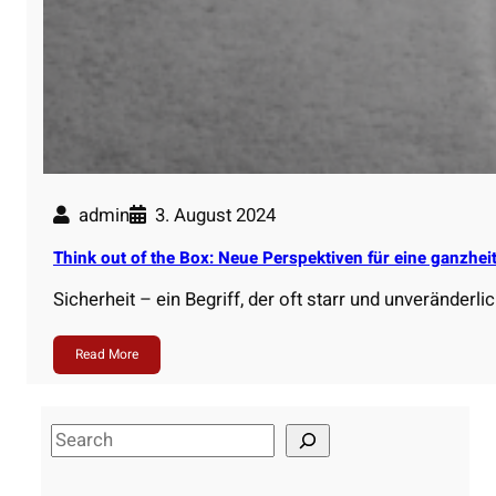
admin
3. August 2024
Think out of the Box: Neue Perspektiven für eine ganzheit
Sicherheit – ein Begriff, der oft starr und unveränderli
Read More
S
e
a