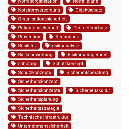
Notfallorganisation
Notfallpläne
Notstromversorgung
Objektschutz
Organisationssicherheit
Patientensicherheit
Perimeterschutz
Prävention
Redundanz
Resilienz
risikoanalyse
Risikobewertung
Risikomanagement
sabotage
Schutzkonzept
Schutzkonzepte
Sicherheitsberatung
Sicherheitskonzept
Sicherheitskonzepte
Sicherheitskultur
Sicherheitsplanung
Sicherheitsstrategie
Technische Infrastruktur
Unternehmenssicherheit