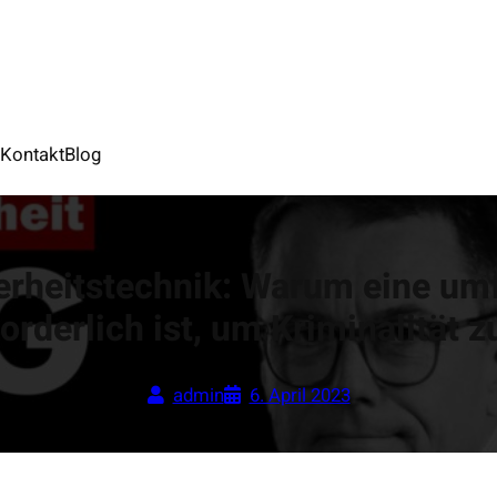
S
Kontakt
Blog
erheitstechnik: Warum eine um
forderlich ist, um Kriminalität
admin
6. April 2023