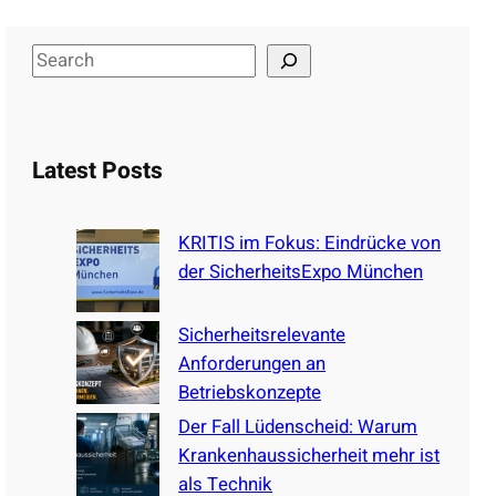
S
e
a
r
Latest Posts
c
h
KRITIS im Fokus: Eindrücke von
der SicherheitsExpo München
Sicherheitsrelevante
Anforderungen an
Betriebskonzepte
Der Fall Lüdenscheid: Warum
Krankenhaussicherheit mehr ist
als Technik