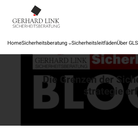
Home
Sicherheitsberatung
Sicherheitsleitfäden
Über GL
Die Grenzen der Sich
strategie er