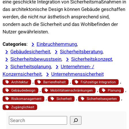
eine geschickte Integration von Sicherheitsmaßnahmen in
das architektonische Design können Gebäude geschaffen
werden, die nicht nur ästhetisch ansprechend sind,
sondern auch die Sicherheit und das Wohlbefinden der
Nutzer gewährleisten.
Categories
:
Einbruchhemmung
, 
Gebäudesicherheit
, 
Sicherheitsberatung
, 
Sicherheitsbewusstsein
, 
Sicherheitskonzept
, 
Sicherheitsplanung
, 
Unternehmen- /
Konzernsicherheit
, 
Unternehmenssicherheit
, 
, 
, 
Architektur
Barrierefreiheit
Frühzeitige Integration
, 
, 
, 
Gebäudedesign
Mobilitätseinschränkungen
Planung
, 
, 
, 
Risikomanagement
Sicherheit
Sicherheitsexperten
Zugänglichkeit
S
e