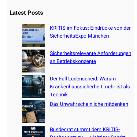
a
Latest Posts
r
c
KRITIS im Fokus: Eindrücke von der
h
SicherheitsExpo München
Sicherheitsrelevante Anforderungen
an Betriebskonzepte
Der Fall Lüdenscheid: Warum
Krankenhaussicherheit mehr ist als
Technik
Das Unwahrscheinliche mitdenken
Bundesrat stimmt dem KRITIS-