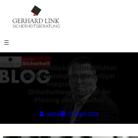
Sicherheitslücke Rollstuhlfahrer:
Die Notwendigkeit frühzeitiger
Integration von
Sicherheitsexperten bei der
Planung von Gebäuden
admin
15. April 2024