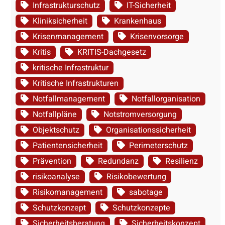
Infrastrukturschutz
IT-Sicherheit
Kliniksicherheit
Krankenhaus
Krisenmanagement
Krisenvorsorge
Kritis
KRITIS-Dachgesetz
kritische Infrastruktur
Kritische Infrastrukturen
Notfallmanagement
Notfallorganisation
Notfallpläne
Notstromversorgung
Objektschutz
Organisationssicherheit
Patientensicherheit
Perimeterschutz
Prävention
Redundanz
Resilienz
risikoanalyse
Risikobewertung
Risikomanagement
sabotage
Schutzkonzept
Schutzkonzepte
Sicherheitsberatung
Sicherheitskonzept