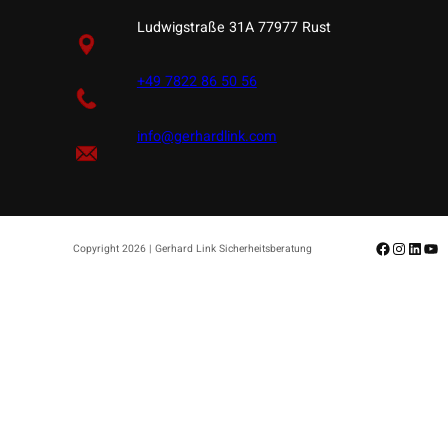
Ludwigstraße 31A 77977 Rust
+49 7822 86 50 56
info@gerhardlink.com
Facebook
Instagr
Linke
Yo
Copyright 2026 | Gerhard Link Sicherheitsberatung