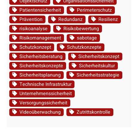
Objektschutz
Organisationssicherheit
Patientensicherheit
Perimeterschutz
Prävention
Redundanz
Resilienz
risikoanalyse
Risikobewertung
Risikomanagement
sabotage
Schutzkonzept
Schutzkonzepte
Sicherheitsberatung
Sicherheitskonzept
Sicherheitskonzepte
Sicherheitskultur
Sicherheitsplanung
Sicherheitsstrategie
Technische Infrastruktur
Unternehmenssicherheit
Versorgungssicherheit
Videoüberwachung
Zutrittskontrolle