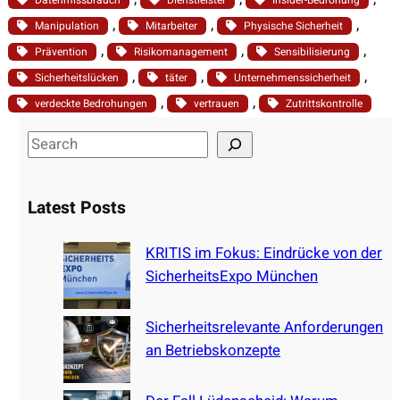
, 
, 
, 
Manipulation
Mitarbeiter
Physische Sicherheit
, 
, 
, 
Prävention
Risikomanagement
Sensibilisierung
, 
, 
, 
Sicherheitslücken
täter
Unternehmenssicherheit
, 
, 
verdeckte Bedrohungen
vertrauen
Zutrittskontrolle
S
e
a
Latest Posts
r
c
KRITIS im Fokus: Eindrücke von der
h
SicherheitsExpo München
Sicherheitsrelevante Anforderungen
an Betriebskonzepte