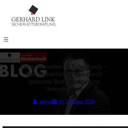
Ein Krimineller im Schafspelz –
Das Sicherheitsrisiko durch
getarnte Bedrohungen im
Unternehmen
admin
31. Oktober 2024