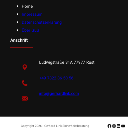
Home
Impressum
Datenschutzerklärung
Über GLS
Anschrift
Ludwigstraße 31A 77977 Rust
+49 7822 86 50 56
info@gerhardlink.com
Facebook
Instagr
Linke
Yo
Copyright 2026 | Gerhard Link Sicherheitsberatung