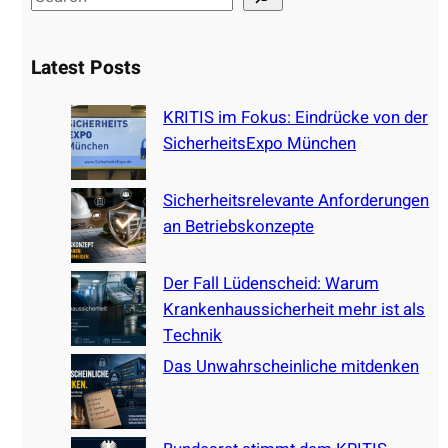
e
a
Latest Posts
r
c
KRITIS im Fokus: Eindrücke von der
h
SicherheitsExpo München
Sicherheitsrelevante Anforderungen
an Betriebskonzepte
Der Fall Lüdenscheid: Warum
Krankenhaussicherheit mehr ist als
Technik
Das Unwahrscheinliche mitdenken