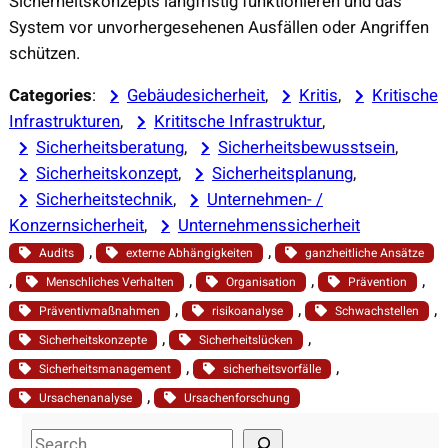
Sicherheitskonzepts langfristig funktionieren und das
System vor unvorhergesehenen Ausfällen oder Angriffen
schützen.
Categories
:
Gebäudesicherheit
, 
Kritis
, 
Kritische
Infrastrukturen
, 
Krititsche Infrastruktur
, 
Sicherheitsberatung
, 
Sicherheitsbewusstsein
, 
Sicherheitskonzept
, 
Sicherheitsplanung
, 
Sicherheitstechnik
, 
Unternehmen- /
Konzernsicherheit
, 
Unternehmenssicherheit
, 
, 
Audits
externe Abhängigkeiten
ganzheitliche Ansätze
, 
, 
, 
, 
Menschliches Verhalten
Organisation
Prävention
, 
, 
, 
Präventivmaßnahmen
risikoanalyse
Schwachstellen
, 
, 
Sicherheitskonzepte
Sicherheitslücken
, 
, 
Sicherheitsmanagement
sicherheitsvorfälle
, 
Ursachenanalyse
Ursachenforschung
S