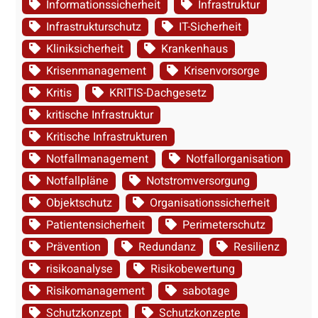
Informationssicherheit
Infrastruktur
Infrastrukturschutz
IT-Sicherheit
Kliniksicherheit
Krankenhaus
Krisenmanagement
Krisenvorsorge
Kritis
KRITIS-Dachgesetz
kritische Infrastruktur
Kritische Infrastrukturen
Notfallmanagement
Notfallorganisation
Notfallpläne
Notstromversorgung
Objektschutz
Organisationssicherheit
Patientensicherheit
Perimeterschutz
Prävention
Redundanz
Resilienz
risikoanalyse
Risikobewertung
Risikomanagement
sabotage
Schutzkonzept
Schutzkonzepte