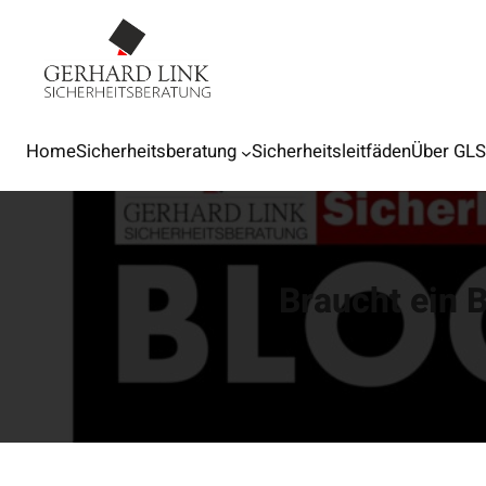
Home
Sicherheitsberatung
Sicherheitsleitfäden
Über GL
Braucht ein B