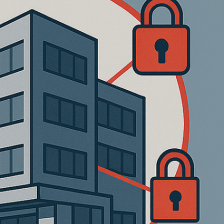
Das Unwahrscheinliche
mitdenken
Bundesrat stimmt dem KRITIS-
Dachgesetz zu – wichtiger
Schritt, aber offene Fragen
bleiben
Categories
Kategorien