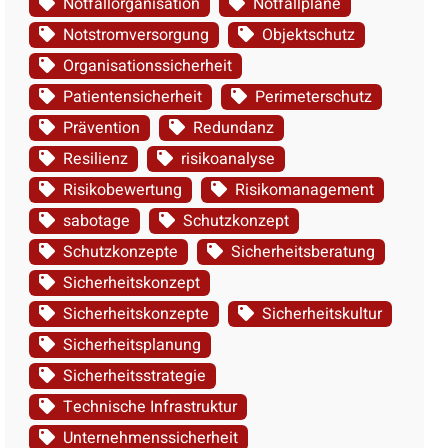
Notfallorganisation
Notfallpläne
Notstromversorgung
Objektschutz
Organisationssicherheit
Patientensicherheit
Perimeterschutz
Prävention
Redundanz
Resilienz
risikoanalyse
Risikobewertung
Risikomanagement
sabotage
Schutzkonzept
Schutzkonzepte
Sicherheitsberatung
Sicherheitskonzept
Sicherheitskonzepte
Sicherheitskultur
Sicherheitsplanung
Sicherheitsstrategie
Technische Infrastruktur
Unternehmenssicherheit