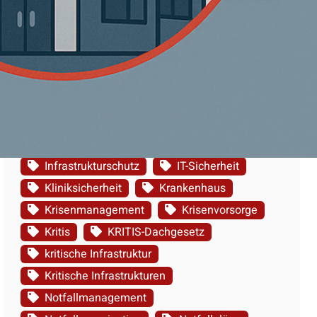
Tags
Cyberangriff
cyberangriffe
Energieversorgung
Gebäudesicherheit
Gesundheitswesen
Informationssicherheit
Infrastruktur
Infrastrukturschutz
IT-Sicherheit
Kliniksicherheit
Krankenhaus
Krisenmanagement
Krisenvorsorge
Kritis
KRITIS-Dachgesetz
kritische Infrastruktur
Kritische Infrastrukturen
Notfallmanagement