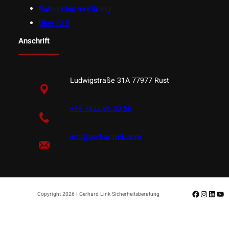
Datenschutzerklärung
Über GLS
Anschrift
Ludwigstraße 31A 77977 Rust
+49 7822 86 50 56
info@gerhardlink.com
Facebook
Instagr
Linke
Yo
Copyright 2026 | Gerhard Link Sicherheitsberatung