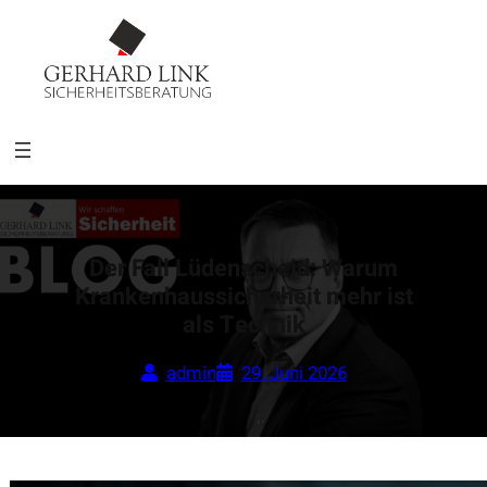
Der Fall Lüdenscheid: Warum
Krankenhaussicherheit mehr ist
als Technik
admin
29. Juni 2026