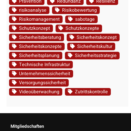
Prävention
Redundanz
Resilienz
risikoanalyse
Risikobewertung
Risikomanagement
sabotage
Schutzkonzept
Schutzkonzepte
Sicherheitsberatung
Sicherheitskonzept
Sicherheitskonzepte
Sicherheitskultur
Sicherheitsplanung
Sicherheitsstrategie
Technische Infrastruktur
Unternehmenssicherheit
Versorgungssicherheit
Videoüberwachung
Zutrittskontrolle
Mitgliedschaften