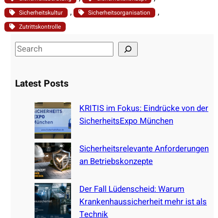
, 
, 
Sicherheitskultur
Sicherheitsorganisation
Zutrittskontrolle
S
e
a
Latest Posts
r
c
KRITIS im Fokus: Eindrücke von der
h
SicherheitsExpo München
Sicherheitsrelevante Anforderungen
an Betriebskonzepte
Der Fall Lüdenscheid: Warum
Krankenhaussicherheit mehr ist als
Technik