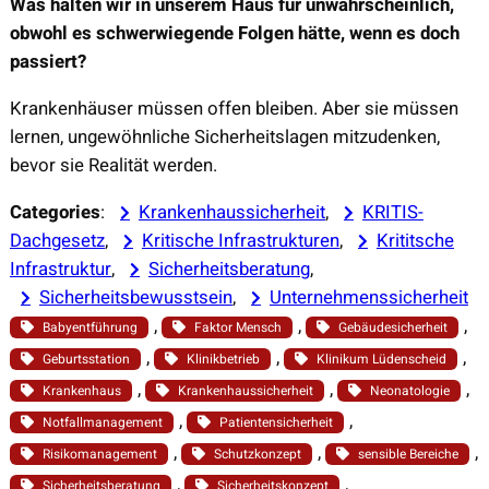
Was halten wir in unserem Haus für unwahrscheinlich,
obwohl es schwerwiegende Folgen hätte, wenn es doch
passiert?
Krankenhäuser müssen offen bleiben. Aber sie müssen
lernen, ungewöhnliche Sicherheitslagen mitzudenken,
bevor sie Realität werden.
Categories
:
Krankenhaussicherheit
, 
KRITIS-
Dachgesetz
, 
Kritische Infrastrukturen
, 
Krititsche
Infrastruktur
, 
Sicherheitsberatung
, 
Sicherheitsbewusstsein
, 
Unternehmenssicherheit
, 
, 
, 
Babyentführung
Faktor Mensch
Gebäudesicherheit
, 
, 
, 
Geburtsstation
Klinikbetrieb
Klinikum Lüdenscheid
, 
, 
, 
Krankenhaus
Krankenhaussicherheit
Neonatologie
, 
, 
Notfallmanagement
Patientensicherheit
, 
, 
, 
Risikomanagement
Schutzkonzept
sensible Bereiche
, 
, 
Sicherheitsberatung
Sicherheitskonzept