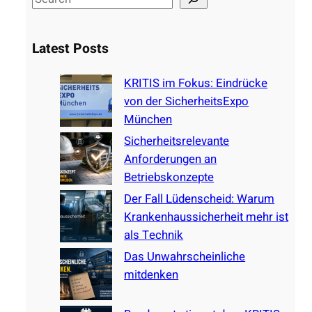
e
a
Latest Posts
r
c
KRITIS im Fokus: Eindrücke
h
von der SicherheitsExpo
München
Sicherheitsrelevante
Anforderungen an
Betriebskonzepte
Der Fall Lüdenscheid: Warum
Krankenhaussicherheit mehr ist
als Technik
Das Unwahrscheinliche
mitdenken