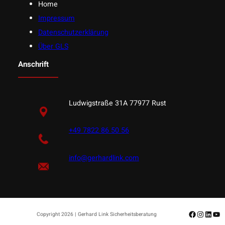
Home
Impressum
Datenschutzerklärung
Über GLS
Anschrift
Ludwigstraße 31A 77977 Rust
+49 7822 86 50 56
info@gerhardlink.com
Facebook
Instagr
Linke
Yo
Copyright 2026 | Gerhard Link Sicherheitsberatung