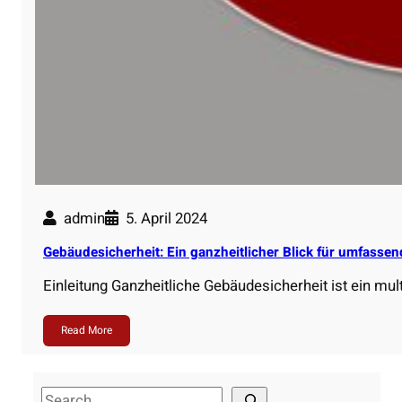
admin
5. April 2024
Gebäudesicherheit: Ein ganzheitlicher Blick für umfasse
Einleitung Ganzheitliche Gebäudesicherheit ist ein mu
Read More
S