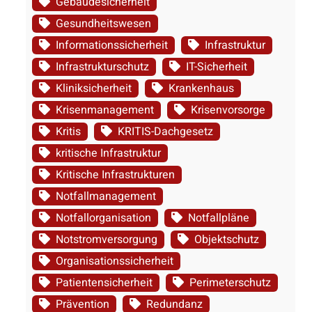
Gebäudesicherheit
Gesundheitswesen
Informationssicherheit
Infrastruktur
Infrastrukturschutz
IT-Sicherheit
Kliniksicherheit
Krankenhaus
Krisenmanagement
Krisenvorsorge
Kritis
KRITIS-Dachgesetz
kritische Infrastruktur
Kritische Infrastrukturen
Notfallmanagement
Notfallorganisation
Notfallpläne
Notstromversorgung
Objektschutz
Organisationssicherheit
Patientensicherheit
Perimeterschutz
Prävention
Redundanz