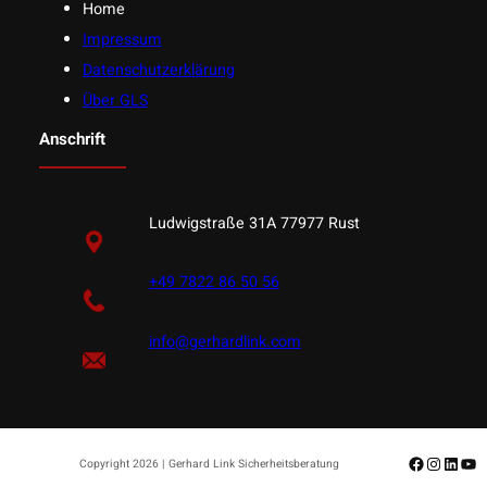
Home
Impressum
Datenschutzerklärung
Über GLS
Anschrift
Ludwigstraße 31A 77977 Rust
+49 7822 86 50 56
info@gerhardlink.com
Facebook
Instagr
Linke
Yo
Copyright 2026 | Gerhard Link Sicherheitsberatung