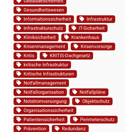
Gebäudesicherheit
Gesundheitswesen
Informationssicherheit
Infrastruktur
Infrastrukturschutz
IT-Sicherheit
Kliniksicherheit
Krankenhaus
Krisenmanagement
Krisenvorsorge
Kritis
KRITIS-Dachgesetz
kritische Infrastruktur
Kritische Infrastrukturen
Notfallmanagement
Notfallorganisation
Notfallpläne
Notstromversorgung
Objektschutz
Organisationssicherheit
Patientensicherheit
Perimeterschutz
Prävention
Redundanz