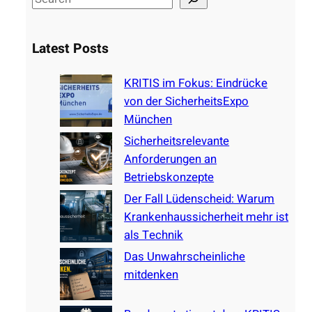
e
a
Latest Posts
r
c
KRITIS im Fokus: Eindrücke
h
von der SicherheitsExpo
München
Sicherheitsrelevante
Anforderungen an
Betriebskonzepte
Der Fall Lüdenscheid: Warum
Krankenhaussicherheit mehr ist
als Technik
Das Unwahrscheinliche
mitdenken