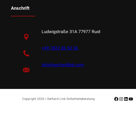
Anschrift
Ludwigstraße 31A 77977 Rust
+49 7822 86 50 56
info@gerhardlink.com
Facebook
Instagr
Linke
Yo
Copyright 2026 | Gerhard Link Sicherheitsberatung