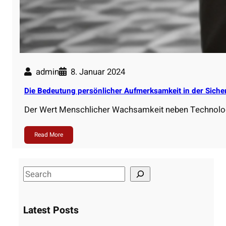
admin
8. Januar 2024
Die Bedeutung persönlicher Aufmerksamkeit in der Siche
Der Wert Menschlicher Wachsamkeit neben Technologi
Read More
S
e
a
Latest Posts
r
c