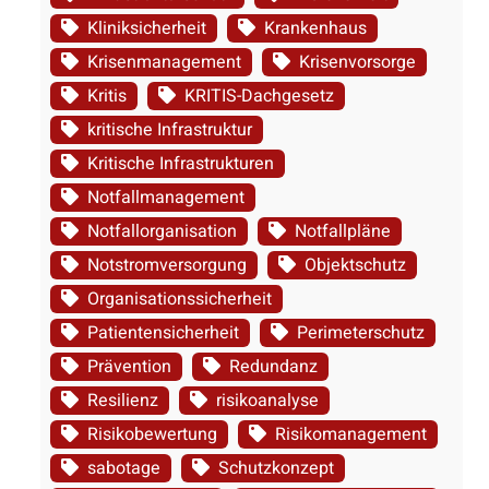
Kliniksicherheit
Krankenhaus
Krisenmanagement
Krisenvorsorge
Kritis
KRITIS-Dachgesetz
kritische Infrastruktur
Kritische Infrastrukturen
Notfallmanagement
Notfallorganisation
Notfallpläne
Notstromversorgung
Objektschutz
Organisationssicherheit
Patientensicherheit
Perimeterschutz
Prävention
Redundanz
Resilienz
risikoanalyse
Risikobewertung
Risikomanagement
sabotage
Schutzkonzept