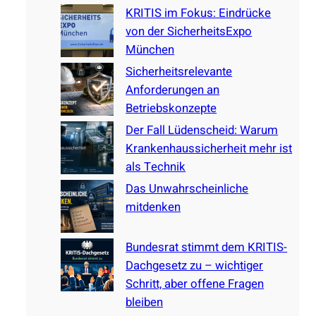
KRITIS im Fokus: Eindrücke
h
von der SicherheitsExpo
München
Sicherheitsrelevante
Anforderungen an
Betriebskonzepte
Der Fall Lüdenscheid: Warum
Krankenhaussicherheit mehr ist
als Technik
Das Unwahrscheinliche
mitdenken
Bundesrat stimmt dem KRITIS-
Dachgesetz zu – wichtiger
Schritt, aber offene Fragen
bleiben