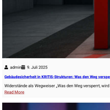
m
r
i
s
t
t
T
a
i
n
e
d
r
s
f
k
o
l
r
a
s
admin
9. Juli 2025
s
c
s
Gebäudesicherheit in KRITIS-Strukturen: Was den Weg verspe
h
e
u
Widerstände als Wegweiser „Was den Weg versperrt, wir
n
n
:
Read More
R
g
G
C
e
2