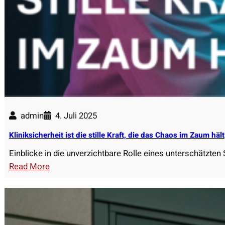
W
a
s
d
e
n
W
e
g
admin
4. Juli 2025
v
Kliniksicherheit ist die stille Kraft, die das Chaos im Zaum hält
e
r
Einblicke in die unverzichtbare Rolle eines unterschätzte
s
:
Read More
p
K
e
l
r
i
r
n