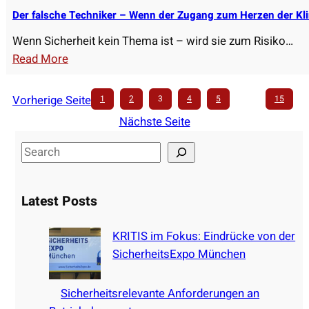
h
Der falsche Techniker – Wenn der Zugang zum Herzen der Klin
K
Wenn Sicherheit kein Thema ist – wird sie zum Risiko…
o
:
Read More
s
D
t
e
Vorherige Seite
1
2
3
4
5
…
15
e
r
Nächste Seite
n
f
e
a
S
i
l
e
n
s
a
s
Latest Posts
c
r
p
h
c
a
KRITIS im Fokus: Eindrücke von der
e
h
r
SicherheitsExpo München
T
u
e
n
c
Sicherheitsrelevante Anforderungen an
g