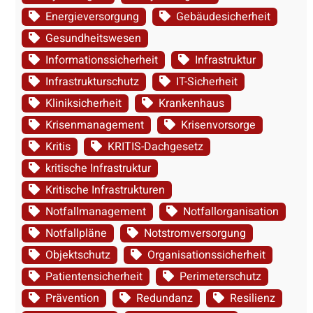
a
n
Energieversorgung
Gebäudesicherheit
ß
g
Gesundheitswesen
n
z
Informationssicherheit
Infrastruktur
a
u
h
Infrastrukturschutz
IT-Sicherheit
m
m
Kliniksicherheit
Krankenhaus
H
e
e
Krisenmanagement
Krisenvorsorge
n
r
Kritis
KRITIS-Dachgesetz
z
kritische Infrastruktur
e
Kritische Infrastrukturen
n
Notfallmanagement
Notfallorganisation
d
e
Notfallpläne
Notstromversorgung
r
Objektschutz
Organisationssicherheit
K
Patientensicherheit
Perimeterschutz
l
Prävention
Redundanz
Resilienz
i