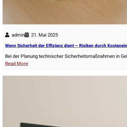
r
c
h
e
n
admin
21. Mai 2025
s
p
Wenn Sicherheit der Effizienz dient – Risiken durch Kosten
i
Bei der Planung technischer Sicherheitsmaßnahmen in Ge
e
:
Read More
g
W
e
e
l
n
d
n
e
S
r
i
K
c
l
h