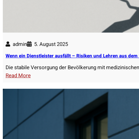
admin
5. August 2025
Wenn ein Dienstleister ausfällt – Risiken und Lehren aus dem
Die stabile Versorgung der Bevölkerung mit medizinischen 
:
Read More
W
e
n
n
e
i
n