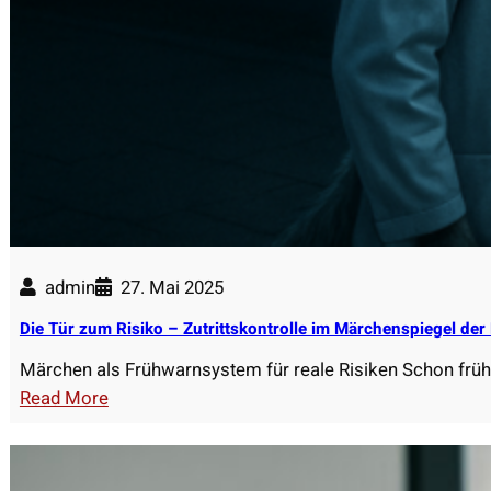
n
d
e
r
H
o
s
e
n
t
admin
27. Mai 2025
a
s
Die Tür zum Risiko – Zutrittskontrolle im Märchenspiegel der K
c
Märchen als Frühwarnsystem für reale Risiken Schon frü
h
:
Read More
e
D
?
i
e