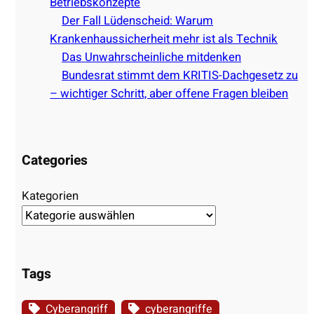
h
Betriebskonzepte
e
n
Der Fall Lüdenscheid: Warum
n
i
Krankenhaussicherheit mehr ist als Technik
b
k
Das Unwahrscheinliche mitdenken
e
e
Bundesrat stimmt dem KRITIS-Dachgesetz zu
i
r
– wichtiger Schritt, aber offene Fragen bleiben
S
–
i
W
c
e
h
Categories
n
e
n
r
Kategorien
d
h
e
e
r
i
Z
t
Tags
u
s
g
m
Cyberangriff
cyberangriffe
a